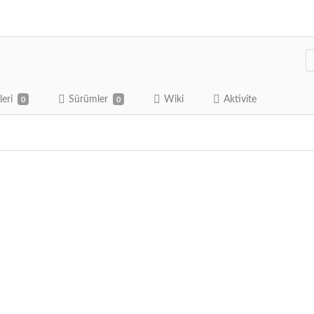
leri
Sürümler
Wiki
Aktivite
0
0