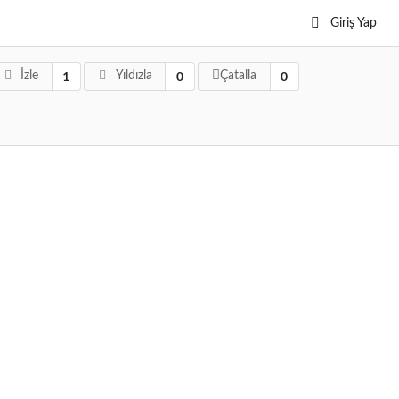
Giriş Yap
1
0
0
İzle
Yıldızla
Çatalla