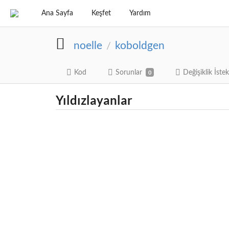
Ana Sayfa
Keşfet
Yardım
noelle
koboldgen
/
Kod
Sorunlar
Değişiklik İstek
0
Yıldızlayanlar