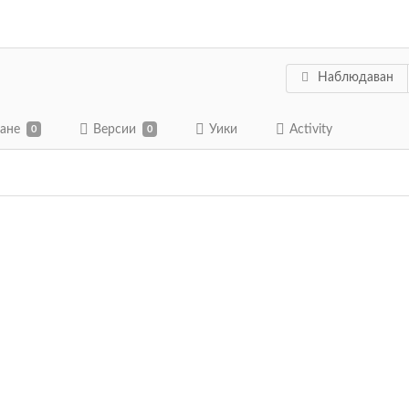
Наблюдаван
ване
Версии
Уики
Activity
0
0