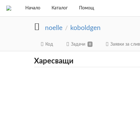
Начало
Каталог
Помощ
noelle
koboldgen
/
Код
Задачи
Заявки за сли
0
Харесващи