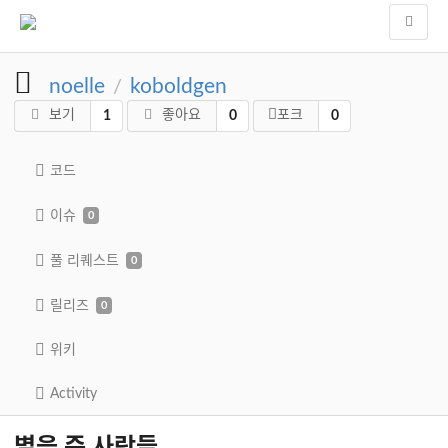
noelle
koboldgen
/
보기
좋아요
포크
1
0
0
코드
이슈
0
풀 리퀘스트
0
릴리즈
0
위키
Activity
별을 준 사람들