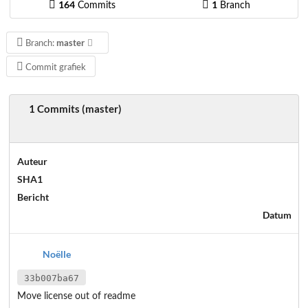
164
1
Commits
Branch
master
Branch:
Commit grafiek
1 Commits (master)
Auteur
SHA1
Bericht
Datum
Noëlle
33b007ba67
Move license out of readme