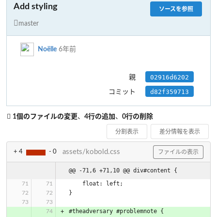
Add styling
ソースを参照
master
Noëlle
6年前
02916d6202
親
d82f359713
コミット
1個のファイルの変更
、
4行の追加
、
0行の削除
分割表示
差分情報を表示
assets/kobold.css
+ 4
- 0
ファイルの表示
@@ -71,6 +71,10 @@ div#content {
    float: left;
}
#theadversary #problemnote {