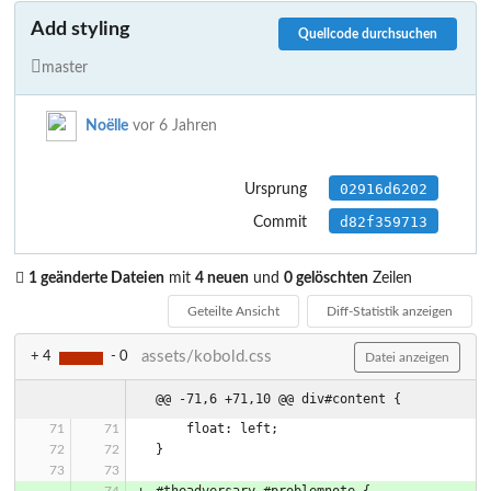
Add styling
Quellcode durchsuchen
master
Noëlle
vor 6 Jahren
02916d6202
Ursprung
d82f359713
Commit
1 geänderte Dateien
mit
4 neuen
und
0 gelöschten
Zeilen
Geteilte Ansicht
Diff-Statistik anzeigen
assets/kobold.css
+ 4
- 0
Datei anzeigen
@@ -71,6 +71,10 @@ div#content {
    float: left;
}