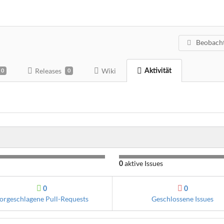
Beobach
Releases
Wiki
Aktivität
0
0
aktive Issues
0
0
0
orgeschlagene Pull-Requests
Geschlossene Issues