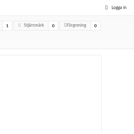
Logga in
1
0
0
Stjärnmärk
Förgrening