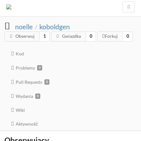
noelle
koboldgen
/
Obserwuj
Gwiazdka
Forkuj
1
0
0
Kod
Problemy
0
Pull Requests
0
Wydania
0
Wiki
Aktywność
Obserwujący