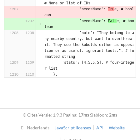
# None or list of IDs
		'needsName': 
Tru
e, # bool
ean
		'needsName': 
Fals
e, # boo
lean
		'note': "They belong to a
ny nearby country, but want to overthrow 
it. They see the kobolds either as opposi
tion or as useful, ignorant tools.", # fo
rmatted string
        'stats': [4,5,5,5], # four-intege
r list
    },
© Gitea Versie: 1.9.3 Pagina:
Sjabloon:
17ms
2ms
Nederlands
JavaScript licenses
API
Website