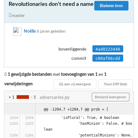
Revolutionaries don't need a name
Bladeren bron
master
6 jaren geleden
Noëlle
bovenliggende
4ad0223448
commit
c80af06cdd
met
en
1 gewijzigde bestanden
toevoegingen van 1
1
Zij-aan-zij weergave
Toon Diff Stats
verwijderingen
adversaries.py
+ 1
- 1
Bestand weergeven
@@ -1204,7 +1204,7 @@ prob = [
        'isPlural': True, # boolean
		'hasMinion': False, # boo
lean
		'potentialMinions': None, 